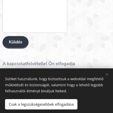
Küldés
A kapcsolatfelvétellel Ön elfogadja
az
Adatvédelem
-ben foglaltakat.
Sütiket használunk, hogy biztosítsuk a weboldal megfelelő
működését és biztonságát, valamint hogy a lehető legjobb
felhasználói élményt kínáljuk Neked.
Cookie szabályzat
Adatvédelem
Csak a legszükségesebbek elfogadása
Céges adatok