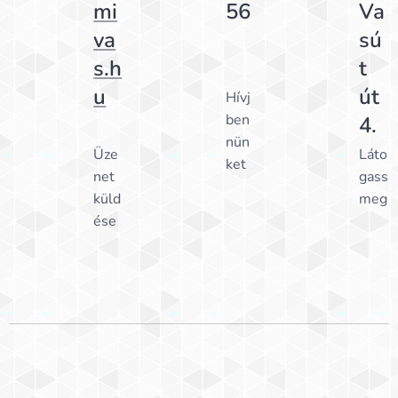
mi
56
Va
va
sú
s.h
t
u
út
Hívj
ben
4.
nün
Üze
Láto
ket
net
gass
küld
meg
ése